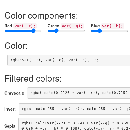
Color components:
Red
Green
Blue
var(--r);
var(--g);
var(--b);
Color:
rgba(var(--r), var(--g), var(--b), 1);
Filtered colors:
Grayscale
rgba( calc(0.2126 * var(--r)), calc(0.7152 
Invert
rgba( calc(255 - var(--r)), calc(255 - var(--g
rgba( calc(var(--r) * 0.393 + var(--g) * 0.769 
Sepia
0.686 + var(--b) * 0.168), calc(var(--r) * 0.2